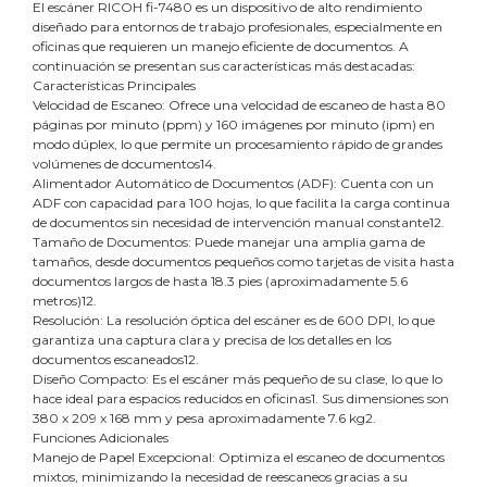
El escáner RICOH fi-7480 es un dispositivo de alto rendimiento
diseñado para entornos de trabajo profesionales, especialmente en
oficinas que requieren un manejo eficiente de documentos. A
continuación se presentan sus características más destacadas:
Características Principales
Velocidad de Escaneo: Ofrece una velocidad de escaneo de hasta 80
páginas por minuto (ppm) y 160 imágenes por minuto (ipm) en
modo dúplex, lo que permite un procesamiento rápido de grandes
volúmenes de documentos14.
Alimentador Automático de Documentos (ADF): Cuenta con un
ADF con capacidad para 100 hojas, lo que facilita la carga continua
de documentos sin necesidad de intervención manual constante12.
Tamaño de Documentos: Puede manejar una amplia gama de
tamaños, desde documentos pequeños como tarjetas de visita hasta
documentos largos de hasta 18.3 pies (aproximadamente 5.6
metros)12.
Resolución: La resolución óptica del escáner es de 600 DPI, lo que
garantiza una captura clara y precisa de los detalles en los
documentos escaneados12.
Diseño Compacto: Es el escáner más pequeño de su clase, lo que lo
hace ideal para espacios reducidos en oficinas1. Sus dimensiones son
380 x 209 x 168 mm y pesa aproximadamente 7.6 kg2.
Funciones Adicionales
Manejo de Papel Excepcional: Optimiza el escaneo de documentos
mixtos, minimizando la necesidad de reescaneos gracias a su