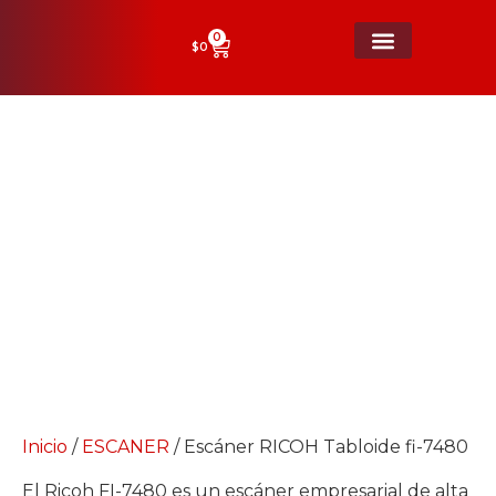
0
$
0
Escáner RICOH Tabloide fi-7480
Inicio
/
ESCANER
/ Escáner RICOH Tabloide fi-7480
El Ricoh FI-7480 es un escáner empresarial de alta