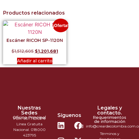
Productos relacionados
¡Oferta!
Escáner RICOH SP-1120N
$
1,512,605
$
1,201,681
Añadir al carrito
Nuestras
Legales y
Sedes
contacto.
Síguenos
Oficina Principal
Requerimientos
PBX: 601 7630176
de información
Línea Gratuita
info@creardecolombia.com.c
Nacional. 018000
Términos y
423795