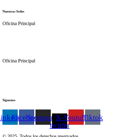
Nuestras Sedes
Oficina Principal
Oficina Principal
Síguenos
inkedin
Facebook
Instagram
X-
Youtube
Tiktok
twitter
© 2025. Todos los derechos reservados.