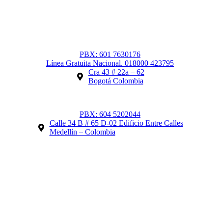
PBX: 601 7630176
Línea Gratuita Nacional. 018000 423795
Cra 43 # 22a – 62
Bogotá Colombia
PBX: 604 5202044
Calle 34 B # 65 D-02 Edificio Entre Calles
Medellín – Colombia