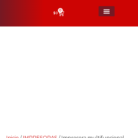
0
$
0
Impresora multifuncional Xerox
VersaLink B415
Inicio
/
IMPRESORAS
/ Impresora multifuncional