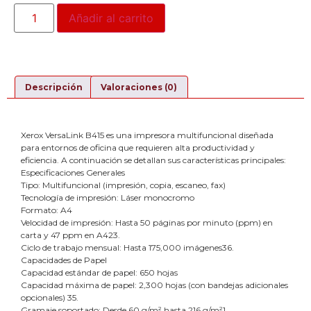
Añadir al carrito
Descripción
Valoraciones (0)
Xerox VersaLink B415 es una impresora multifuncional diseñada
para entornos de oficina que requieren alta productividad y
eficiencia. A continuación se detallan sus características principales:
Especificaciones Generales
Tipo: Multifuncional (impresión, copia, escaneo, fax)
Tecnología de impresión: Láser monocromo
Formato: A4
Velocidad de impresión: Hasta 50 páginas por minuto (ppm) en
carta y 47 ppm en A423.
Ciclo de trabajo mensual: Hasta 175,000 imágenes36.
Capacidades de Papel
Capacidad estándar de papel: 650 hojas
Capacidad máxima de papel: 2,300 hojas (con bandejas adicionales
opcionales) 35.
Gramaje soportado: Desde 60 g/m² hasta 216 g/m²1.