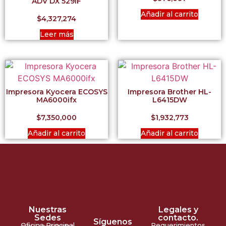
ADV DX 529iF
Añadir al carrito
$
4,327,274
Leer más
Impresora Kyocera ECOSYS
Impresora Brother HL-
MA6000ifx
L6415DW
$
7,350,000
$
1,932,773
Añadir al carrito
Añadir al carrito
Nuestras
Legales y
Sedes
contacto.
Síguenos
Oficina Principal
Requerimientos