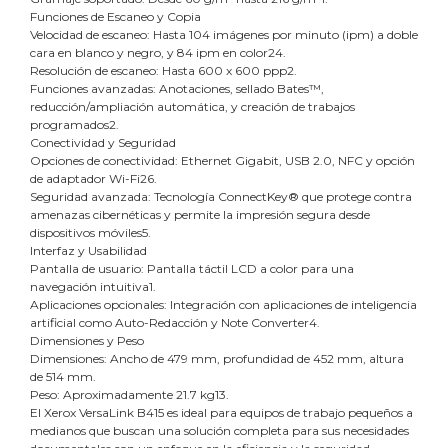
Funciones de Escaneo y Copia
Velocidad de escaneo: Hasta 104 imágenes por minuto (ipm) a doble
cara en blanco y negro, y 84 ipm en color24.
Resolución de escaneo: Hasta 600 x 600 ppp2.
Funciones avanzadas: Anotaciones, sellado Bates™,
reducción/ampliación automática, y creación de trabajos
programados2.
Conectividad y Seguridad
Opciones de conectividad: Ethernet Gigabit, USB 2.0, NFC y opción
de adaptador Wi-Fi26.
Seguridad avanzada: Tecnología ConnectKey® que protege contra
amenazas cibernéticas y permite la impresión segura desde
dispositivos móviles5.
Interfaz y Usabilidad
Pantalla de usuario: Pantalla táctil LCD a color para una
navegación intuitiva1.
Aplicaciones opcionales: Integración con aplicaciones de inteligencia
artificial como Auto-Redacción y Note Converter4.
Dimensiones y Peso
Dimensiones: Ancho de 479 mm, profundidad de 452 mm, altura
de 514 mm.
Peso: Aproximadamente 21.7 kg13.
El Xerox VersaLink B415 es ideal para equipos de trabajo pequeños a
medianos que buscan una solución completa para sus necesidades