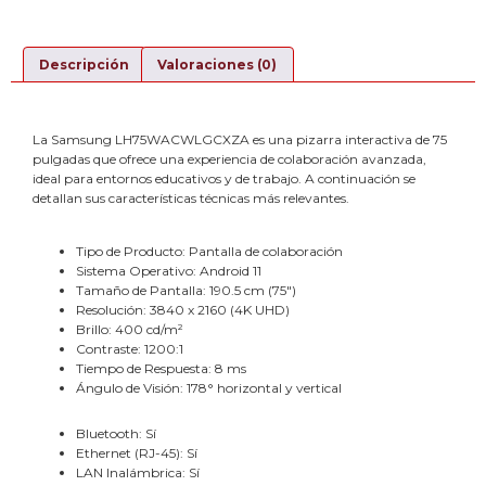
Descripción
Valoraciones (0)
La Samsung LH75WACWLGCXZA es una pizarra interactiva de 75
pulgadas que ofrece una experiencia de colaboración avanzada,
ideal para entornos educativos y de trabajo. A continuación se
detallan sus características técnicas más relevantes.
Tipo de Producto: Pantalla de colaboración
Sistema Operativo: Android 11
Tamaño de Pantalla: 190.5 cm (75″)
Resolución: 3840 x 2160 (4K UHD)
Brillo: 400 cd/m²
Contraste: 1200:1
Tiempo de Respuesta: 8 ms
Ángulo de Visión: 178° horizontal y vertical
Bluetooth: Sí
Ethernet (RJ-45): Sí
LAN Inalámbrica: Sí