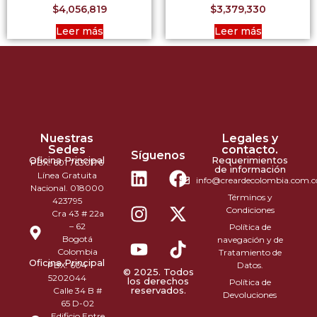
$
4,056,819
$
3,379,330
Leer más
Leer más
Nuestras
Legales y
Sedes
contacto.
Síguenos
Oficina Principal
Requerimientos
PBX: 601 7630176
de información
Línea Gratuita
info@creardecolombia.com.c
Nacional. 018000
Términos y
423795
Condiciones
Cra 43 # 22a
– 62
Política de
Bogotá
navegación y de
Colombia
Tratamiento de
Oficina Principal
PBX: 604
Datos.
© 2025. Todos
5202044
los derechos
Política de
reservados.
Calle 34 B #
Devoluciones
65 D-02
Edificio Entre