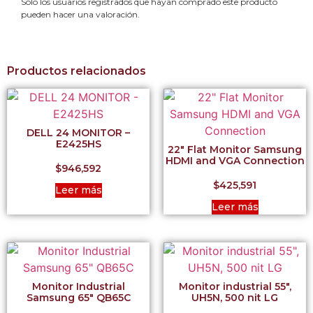
Solo los usuarios registrados que hayan comprado este producto
pueden hacer una valoración.
Productos relacionados
DELL 24 MONITOR –
E2425HS
22″ Flat Monitor Samsung
HDMI and VGA Connection
$
946,592
$
425,591
Leer más
Leer más
Monitor Industrial
Monitor industrial 55″,
Samsung 65″ QB65C
UH5N, 500 nit LG