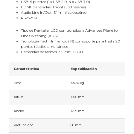
USB: 5 puertos (1 x USB 2.0, 4 x USB 3.0)
HDMI: 3 entradas (1 frontal, 2 traseras)
Audio Line In/Out: Sí (minijack estéreo)
RS232: Sí
Tipo de Pantalla: LCD con tecnología Advanced Plane to
Line Switching (ADS)
Tecnología Táctil: Infrarrojo (IR) con soporte para hasta 20
puntos táctiles simultáneos
Capacidad de Memoria Flash: 32 GB
Característica
Especificación
Peso
45.50 kg
Altura
1020 mm
Ancho
1709 mm
Profundidad
88 mm