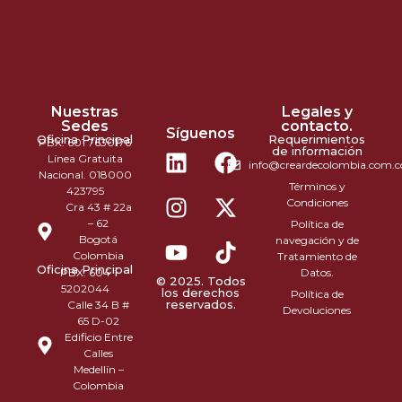
Nuestras
Legales y
Sedes
contacto.
Síguenos
Oficina Principal
Requerimientos
PBX: 601 7630176
de información
Línea Gratuita
info@creardecolombia.com.c
Nacional. 018000
Términos y
423795
Condiciones
Cra 43 # 22a
– 62
Política de
Bogotá
navegación y de
Colombia
Tratamiento de
Oficina Principal
PBX: 604
Datos.
© 2025. Todos
5202044
los derechos
Política de
reservados.
Calle 34 B #
Devoluciones
65 D-02
Edificio Entre
Calles
Medellín –
Colombia