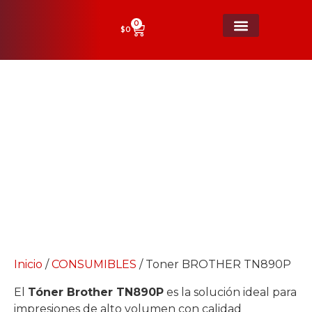
0
$
0
Toner BROTHER TN890P
Inicio
/
CONSUMIBLES
/ Toner BROTHER TN890P
El
Tóner Brother TN890P
es la solución ideal para
impresiones de alto volumen con calidad