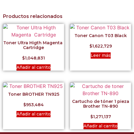
Productos relacionados
Toner Canon T03 Black
Toner Ultra Higth Magenta
$
1,622,729
Cartridge
Leer más
$
1,048,831
Añadir al carrito
Toner BROTHER TN925
Cartucho de tóner 1 pieza
$
953,484
Brother TN-890
Añadir al carrito
$
1,271,137
Añadir al carrito