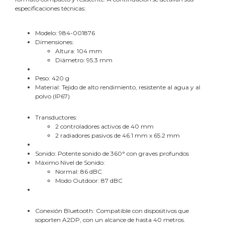
especificaciones técnicas:
Modelo: 984-001876
Dimensiones:
Altura: 104 mm
Diámetro: 95.3 mm
Peso: 420 g
Material: Tejido de alto rendimiento, resistente al agua y al
polvo (IP67)
Transductores:
2 controladores activos de 40 mm
2 radiadores pasivos de 46.1 mm x 65.2 mm
Sonido: Potente sonido de 360° con graves profundos
Máximo Nivel de Sonido:
Normal: 86 dBC
Modo Outdoor: 87 dBC
Conexión Bluetooth: Compatible con dispositivos que
soporten A2DP, con un alcance de hasta 40 metros.