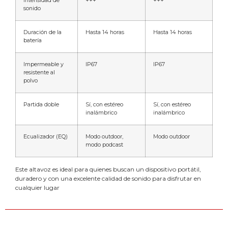
Intensidad de
+++
+++
sonido
Duración de la
Hasta 14 horas
Hasta 14 horas
batería
Impermeable y
IP67
IP67
resistente al
polvo
Partida doble
Sí, con estéreo
Sí, con estéreo
inalámbrico
inalámbrico
Ecualizador (EQ)
Modo outdoor,
Modo outdoor
modo podcast
Este altavoz es ideal para quienes buscan un dispositivo portátil,
duradero y con una excelente calidad de sonido para disfrutar en
cualquier lugar