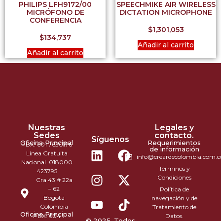
PHILIPS LFH9172/00
SPEECHMIKE AIR WIRELESS
MICRÓFONO DE
DICTATION MICROPHONE
CONFERENCIA
$
1,301,053
$
134,737
Añadir al carrito
Añadir al carrito
Nuestras
Legales y
Sedes
contacto.
Síguenos
Oficina Principal
Requerimientos
PBX: 601 7630176
de información
Línea Gratuita
info@creardecolombia.com.c
Nacional. 018000
Términos y
423795
Condiciones
Cra 43 # 22a
– 62
Política de
Bogotá
navegación y de
Colombia
Tratamiento de
Oficina Principal
PBX: 604
Datos.
© 2025. Todos