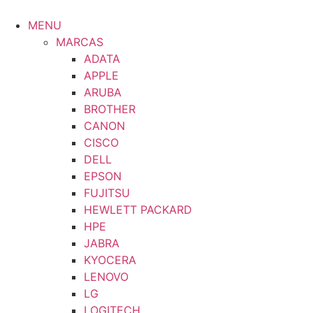
Saltar
al
MENU
contenido
MARCAS
ADATA
APPLE
ARUBA
BROTHER
CANON
CISCO
DELL
EPSON
FUJITSU
HEWLETT PACKARD
HPE
JABRA
KYOCERA
LENOVO
LG
LOGITECH