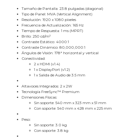
Tamaño de Pantalla: 23.8 pulgadas (diagonal)
Tipo de Panel: MVA (Vertical Alignment)
Resolución: 1920 x 1080 píxeles
Frecuencia de Actualización: 165 Hz
Tiempo de Respuesta: 1 ms (MPRT)
Brillo: 250 cd/m²
Contraste Estático: 4000:1
Contraste Dinámico: 80,000,000:1
Ángulos de Visión: 178° horizontal y vertical
Conectividad:
2 x HDMI (v1.4)
1 x DisplayPort (v1.2)
1 x Salida de Audio de 3.5 mm
Altavoces Integrados: 2 x 2W
Tecnología FreeSync™ Premium
Dimensiones Físicas:
Sin soporte: 540 mm x 323 mm x 51 mm
Con soporte: 540 mm x 428 mm x 225 mm
Peso:
Sin soporte: 3.0 kg
Con soporte: 3.8 kg