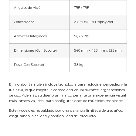
Ángulos de Visión
178° / 178°
Conectividad
2 x HDMI, 1 x DisplayPort
Altavoces Integrados
Sí, 2 x 2W
Dimensiones (Con Soporte)
540 mm x 428 mm x 225 mm
Peso (Con Soporte)
3.8 kg
El monitor también incluye tecnología para reducir el parpadeo y la
luz azul, lo que mejora la comodidad visual durante largas sesiones
de uso. Además, su diseño sin marco permite una experiencia visual
más inmersiva, ideal para configuraciones de múltiples monitores.
Este modelo es respaldado por una garantía limitada de tres años,
asegurando la calidad y confiabilidad del producto