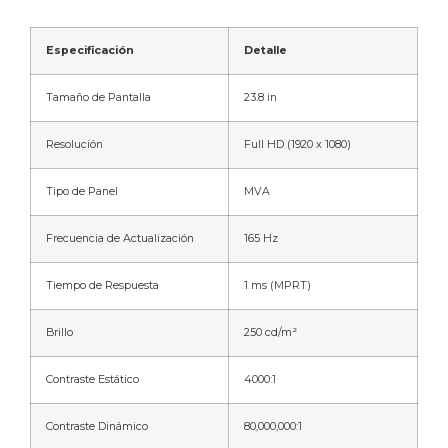
Especificación
Detalle
Tamaño de Pantalla
23.8 in
Resolución
Full HD (1920 x 1080)
Tipo de Panel
MVA
Frecuencia de Actualización
165 Hz
Tiempo de Respuesta
1 ms (MPRT)
Brillo
250 cd/m²
Contraste Estático
4000:1
Contraste Dinámico
80,000,000:1