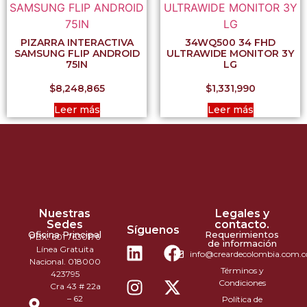
PIZARRA INTERACTIVA
34WQ500 34 FHD
SAMSUNG FLIP ANDROID
ULTRAWIDE MONITOR 3Y
75IN
LG
$
8,248,865
$
1,331,990
Leer más
Leer más
Nuestras
Legales y
Sedes
contacto.
Síguenos
Oficina Principal
Requerimientos
PBX: 601 7630176
de información
Línea Gratuita
info@creardecolombia.com.c
Nacional. 018000
Términos y
423795
Condiciones
Cra 43 # 22a
– 62
Política de