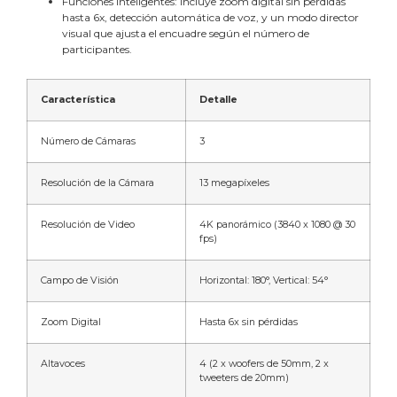
Funciones Inteligentes: Incluye zoom digital sin pérdidas
hasta 6x, detección automática de voz, y un modo director
visual que ajusta el encuadre según el número de
participantes.
Característica
Detalle
Número de Cámaras
3
Resolución de la Cámara
13 megapíxeles
Resolución de Video
4K panorámico (3840 x 1080 @ 30
fps)
Campo de Visión
Horizontal: 180°, Vertical: 54°
Zoom Digital
Hasta 6x sin pérdidas
Altavoces
4 (2 x woofers de 50mm, 2 x
tweeters de 20mm)