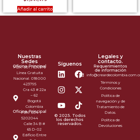
Añadir al carrito
Nuestras
Legales y
Sedes
contacto.
Síguenos
Oficina Principal
Requerimientos
PBX: 601 7630176
de información
Línea Gratuita
info@creardecolombia.com.c
Nacional. 018000
Términos y
423795
Condiciones
Cra 43 # 22a
– 62
Política de
Bogotá
navegación y de
Colombia
Tratamiento de
Oficina Principal
PBX: 604
Datos.
© 2025. Todos
5202044
los derechos
Política de
reservados.
Calle 34 B #
Devoluciones
65 D-02
Edificio Entre