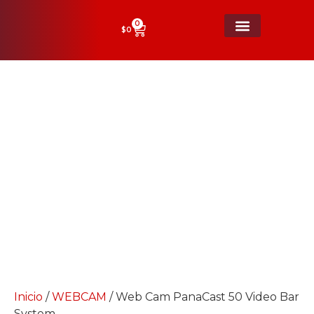
0
$
0
Web Cam PanaCast 50 Video Bar
System
Inicio
/
WEBCAM
/ Web Cam PanaCast 50 Video Bar
System