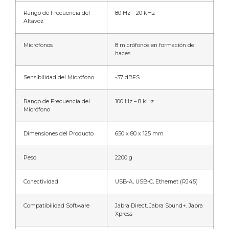
Rango de Frecuencia del
80 Hz – 20 kHz
Altavoz
Micrófonos
8 micrófonos en formación de
haces
Sensibilidad del Micrófono
-37 dBFS
Rango de Frecuencia del
100 Hz – 8 kHz
Micrófono
Dimensiones del Producto
650 x 80 x 125 mm
Peso
2200 g
Conectividad
USB-A, USB-C, Ethernet (RJ45)
Compatibilidad Software
Jabra Direct, Jabra Sound+, Jabra
Xpress