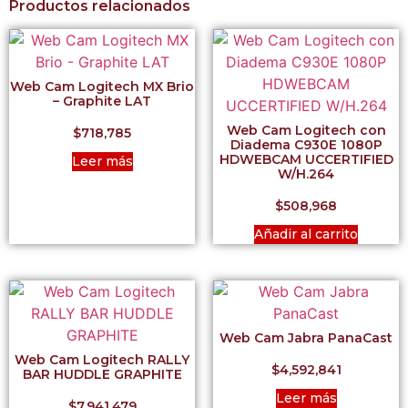
Productos relacionados
Web Cam Logitech MX Brio
– Graphite LAT
Web Cam Logitech con
$
718,785
Diadema C930E 1080P
HDWEBCAM UCCERTIFIED
Leer más
W/H.264
$
508,968
Añadir al carrito
Web Cam Jabra PanaCast
Web Cam Logitech RALLY
$
4,592,841
BAR HUDDLE GRAPHITE
Leer más
$
7,941,479