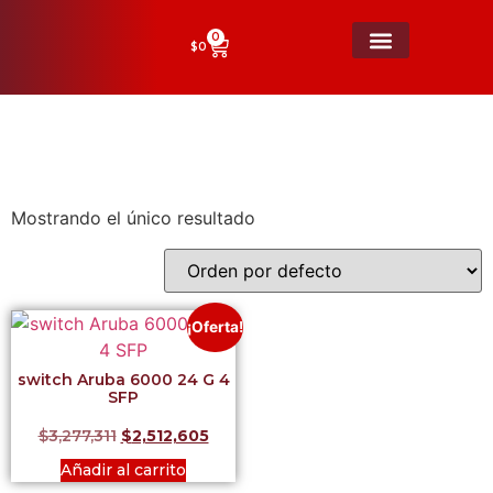
0
$
0
switch
Mostrando el único resultado
¡Oferta!
switch Aruba 6000 24 G 4
SFP
$
3,277,311
$
2,512,605
Añadir al carrito