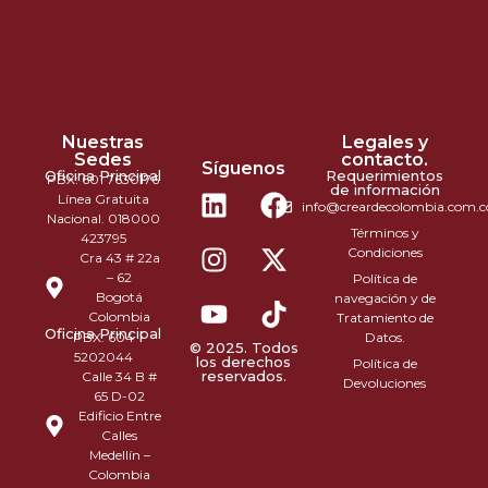
Nuestras
Legales y
Sedes
contacto.
Síguenos
Oficina Principal
Requerimientos
PBX: 601 7630176
de información
Línea Gratuita
info@creardecolombia.com.c
Nacional. 018000
Términos y
423795
Condiciones
Cra 43 # 22a
– 62
Política de
Bogotá
navegación y de
Colombia
Tratamiento de
Oficina Principal
PBX: 604
Datos.
© 2025. Todos
5202044
los derechos
Política de
reservados.
Calle 34 B #
Devoluciones
65 D-02
Edificio Entre
Calles
Medellín –
Colombia