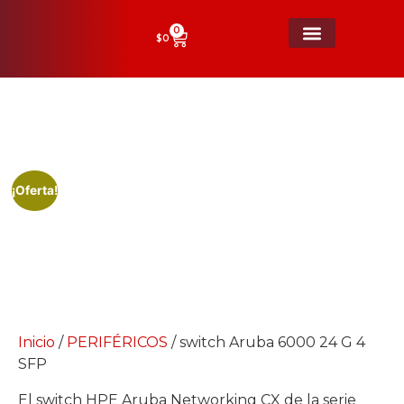
0
$
0
switch Aruba 6000 24 G 4 SFP
¡Oferta!
Inicio
/
PERIFÉRICOS
/ switch Aruba 6000 24 G 4
SFP
El switch HPE Aruba Networking CX de la serie