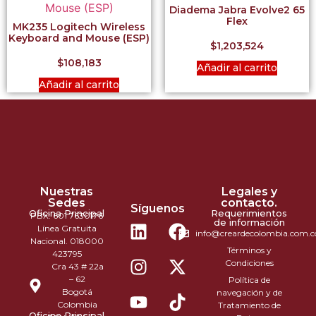
Diadema Jabra Evolve2 65
Flex
MK235 Logitech Wireless
Keyboard and Mouse (ESP)
$
1,203,524
$
108,183
Añadir al carrito
Añadir al carrito
Nuestras
Legales y
Sedes
contacto.
Síguenos
Oficina Principal
Requerimientos
PBX: 601 7630176
de información
Línea Gratuita
info@creardecolombia.com.c
Nacional. 018000
Términos y
423795
Condiciones
Cra 43 # 22a
– 62
Política de
Bogotá
navegación y de
Colombia
Tratamiento de
Oficina Principal