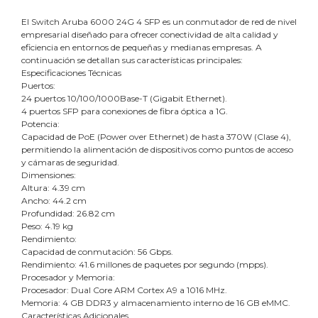
El Switch Aruba 6000 24G 4 SFP es un conmutador de red de nivel
empresarial diseñado para ofrecer conectividad de alta calidad y
eficiencia en entornos de pequeñas y medianas empresas. A
continuación se detallan sus características principales:
Especificaciones Técnicas
Puertos:
24 puertos 10/100/1000Base-T (Gigabit Ethernet).
4 puertos SFP para conexiones de fibra óptica a 1G.
Potencia:
Capacidad de PoE (Power over Ethernet) de hasta 370W (Clase 4),
permitiendo la alimentación de dispositivos como puntos de acceso
y cámaras de seguridad.
Dimensiones:
Altura: 4.39 cm
Ancho: 44.2 cm
Profundidad: 26.82 cm
Peso: 4.19 kg
Rendimiento:
Capacidad de conmutación: 56 Gbps.
Rendimiento: 41.6 millones de paquetes por segundo (mpps).
Procesador y Memoria:
Procesador: Dual Core ARM Cortex A9 a 1016 MHz.
Memoria: 4 GB DDR3 y almacenamiento interno de 16 GB eMMC.
Características Adicionales