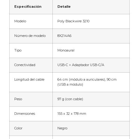
Especificación
Detalle
Modelo
Poly Blackwire 3210
Número de modelo
8X214A6
Tipo
Monoaural
Conectividad
USB-C + Adaptador USB-C/A
Longitud del cable
64 cm (módulo a auriculares), 90 cm
(USB a módulo)
Peso
97 g (con cable)
Dimensiones
155 x 32 x 178 mm
Color
Negro