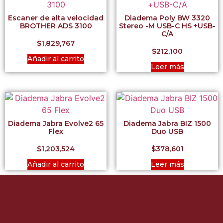
Escaner de alta velocidad
Diadema Poly BW 3320
BROTHER ADS 3100
Stereo -M USB-C HS +USB-
C/A
$
1,829,767
$
212,100
Añadir al carrito
Leer más
Diadema Jabra Evolve2 65
Diadema Jabra BIZ 1500
Flex
Duo USB
$
1,203,524
$
378,601
Añadir al carrito
Leer más