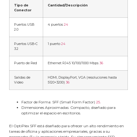
Tipo de
Cantidad/Descripción
Conector
Puertos USB
4 puertos
2
4
2.0
Puertos USB-C
1 puerto
2
4
3.2
Puerto de Red
Ethernet RJ45 10/100/1000 Mbps
3
6
Salidas de
HDMI, DisplayPort, VGA (resoluciones hasta
Video
5120×3200)
3
6
Factor de Forma: SFF (Small Form Factor)
2
5
.
Dimensiones Aproximadas: Compacto, diseñado para
optimizar el espacio en escritorios.
El OptiPlex SFF está diseñado para ofrecer un alto rendimiento en
tareas de oficina y aplicaciones empresariales, gracias a su
procesador i7 y la memoria rápida. Su almacenamiento SSD