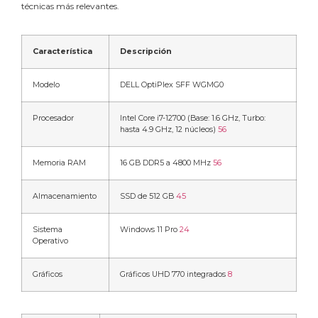
técnicas más relevantes.
Característica
Descripción
Modelo
DELL OptiPlex SFF WGMG0
Procesador
Intel Core i7-12700 (Base: 1.6 GHz, Turbo:
hasta 4.9 GHz, 12 núcleos)
5
6
Memoria RAM
16 GB DDR5 a 4800 MHz
5
6
Almacenamiento
SSD de 512 GB
4
5
Sistema
Windows 11 Pro
2
4
Operativo
Gráficos
Gráficos UHD 770 integrados
8