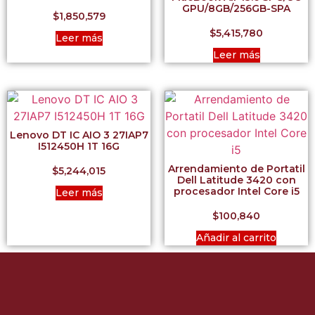
GPU/8GB/256GB-SPA
$
1,850,579
$
5,415,780
Leer más
Leer más
Lenovo DT IC AIO 3 27IAP7
I512450H 1T 16G
Arrendamiento de Portatil
$
5,244,015
Dell Latitude 3420 con
procesador Intel Core i5
Leer más
$
100,840
Añadir al carrito