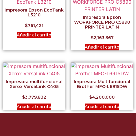
Impresora Epson EcoTank
L3210
Impresora Epson
WORKFORCE PRO C5890
$
761,421
PRINTER LATIN
Añadir al carrito
$
2,163,367
Añadir al carrito
Impresora multifuncional
Impresora Multifuncional
Xerox VersaLink C405
Brother MFC-L6915DW
$
3,779,832
$
4,200,000
Añadir al carrito
Añadir al carrito