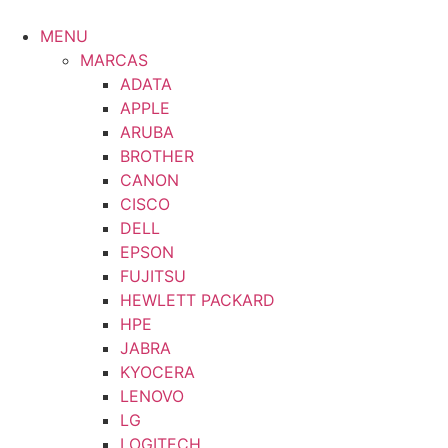
Saltar
al
MENU
contenido
MARCAS
ADATA
APPLE
ARUBA
BROTHER
CANON
CISCO
DELL
EPSON
FUJITSU
HEWLETT PACKARD
HPE
JABRA
KYOCERA
LENOVO
LG
LOGITECH