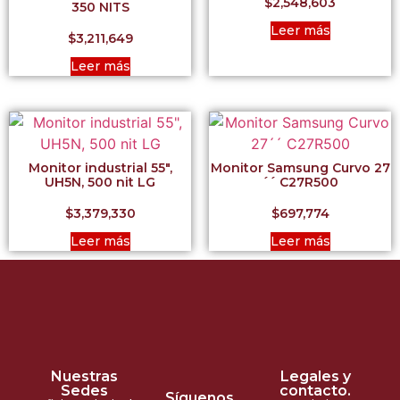
$
2,548,603
350 NITS
Leer más
$
3,211,649
Leer más
Monitor industrial 55″,
Monitor Samsung Curvo 27
UH5N, 500 nit LG
´´ C27R500
$
3,379,330
$
697,774
Leer más
Leer más
Nuestras
Legales y
Sedes
contacto.
Síguenos