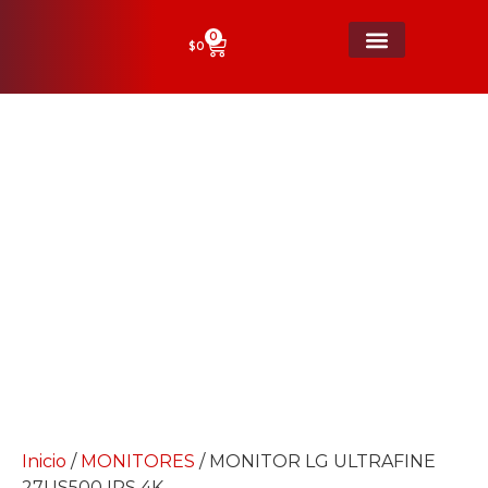
0
$
0
MONITOR LG ULTRAFINE 27US500
IPS 4K
Inicio
/
MONITORES
/ MONITOR LG ULTRAFINE
27US500 IPS 4K