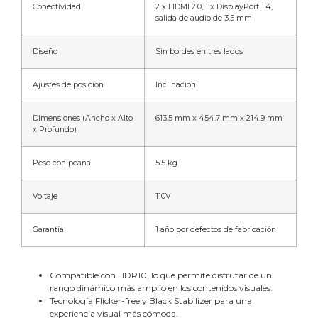
Conectividad
2 x HDMI 2.0, 1 x DisplayPort 1.4,
salida de audio de 3.5 mm
Diseño
Sin bordes en tres lados
Ajustes de posición
Inclinación
Dimensiones (Ancho x Alto
613.5 mm x 454.7 mm x 214.9 mm
x Profundo)
Peso con peana
5.5 kg
Voltaje
110V
Garantía
1 año por defectos de fabricación
Compatible con HDR10, lo que permite disfrutar de un
rango dinámico más amplio en los contenidos visuales.
Tecnología Flicker-free y Black Stabilizer para una
experiencia visual más cómoda.