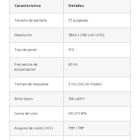
Característica
Detalles
Tamaño de pantalla
27 pulgadas
Resolución
3840 x 2160 (4K UHD)
Tipo de panel
IPS
Frecuencia de
60 Hz
actualización
Tiempo de respuesta
5 ms (GtG en Faster)
Brillo típico
300 cd/m²
Gama de color
DCI-P3 90%
Ángulos de visión (H/V)
178° / 178°